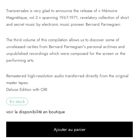
Transversales is very glad to announce the release of « Mémoire
& HIP-HOP
Magnétique, vol.3 » spanning 1967-1971, revelatory collection of short
and secret music by electronic music pioneer Bernard Parmegiani.
The third volume of this compilation allows us to discover some of
 & MUSIQUES IMPROVISEES
unreleased rarities from Bernard Parmegiani’s personal archives and
QUES DU MONDE
unpublished recordings which were composed for the screen or the
performing arts.
NDTRACKS
Remastered high-resolution audio transferred directly from the original
QUE CLASSIQUE
master tapes.
Deluxe Edition with OBI
UAIRE DAY 2025
En stock
voir la disponibilité en boutique
Ajouter au panier