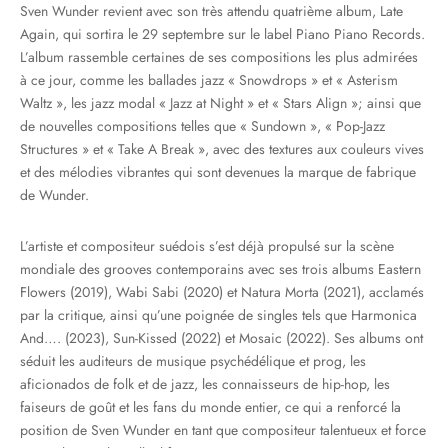
Sven Wunder revient avec son très attendu quatrième album, Late
Again, qui sortira le 29 septembre sur le label Piano Piano Records.
L’album rassemble certaines de ses compositions les plus admirées
à ce jour, comme les ballades jazz « Snowdrops » et « Asterism
Waltz », les jazz modal « Jazz at Night » et « Stars Align »; ainsi que
de nouvelles compositions telles que « Sundown », « Pop-Jazz
Structures » et « Take A Break », avec des textures aux couleurs vives
et des mélodies vibrantes qui sont devenues la marque de fabrique
de Wunder.
L’artiste et compositeur suédois s’est déjà propulsé sur la scène
mondiale des grooves contemporains avec ses trois albums Eastern
Flowers (2019), Wabi Sabi (2020) et Natura Morta (2021), acclamés
par la critique, ainsi qu’une poignée de singles tels que Harmonica
And…. (2023), Sun-Kissed (2022) et Mosaic (2022). Ses albums ont
séduit les auditeurs de musique psychédélique et prog, les
aficionados de folk et de jazz, les connaisseurs de hip-hop, les
faiseurs de goût et les fans du monde entier, ce qui a renforcé la
position de Sven Wunder en tant que compositeur talentueux et force