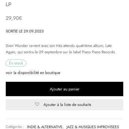
LP
& HIP-HOP
29,90
€
SORTIE LE 29.09.2023
 & MUSIQUES IMPROVISEES
Sven Wunder revient avec son très attendu quatrième album, Late
QUES DU MONDE
Again, qui sortira le 29 septembre sur le label Piano Piano Records.
NDTRACKS
En stock
voir la disponibilité en boutique
QUE CLASSIQUE
UAIRE DAY 2025
Ajouter au panier
Ajouter à la liste de souhaits
Catégories :
INDIE & ALTERNATIVE
,
JAZZ & MUSIQUES IMPROVISEES