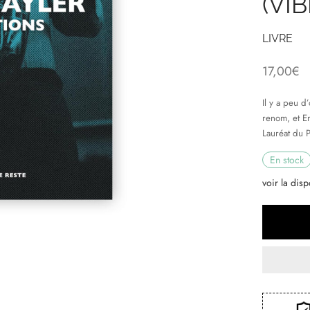
(VI
LIVRE
17,00
€
Il y a peu d
renom, et Em
Lauréat du 
En stock
voir la disp