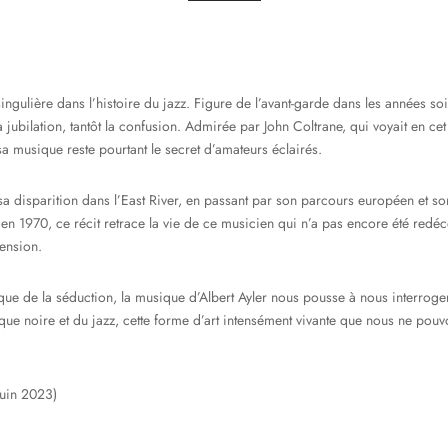
ngulière dans l’histoire du jazz. Figure de l’avant-garde dans les années soix
la jubilation, tantôt la confusion. Admirée par John Coltrane, qui voyait en ce
a musique reste pourtant le secret d’amateurs éclairés.
a disparition dans l’East River, en passant par son parcours européen et so
en 1970, ce récit retrace la vie de ce musicien qui n’a pas encore été redéco
mension.
 que de la séduction, la musique d’Albert Ayler nous pousse à nous interroger
ique noire et du jazz, cette forme d’art intensément vivante que nous ne pou
 juin 2023)