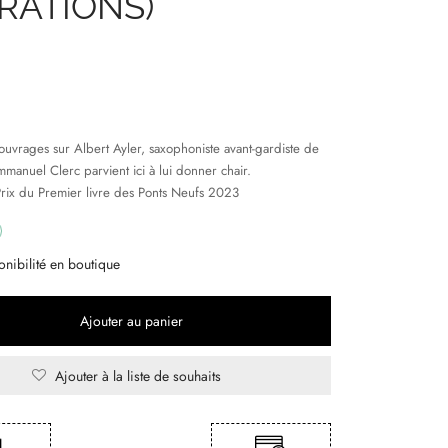
BRATIONS)
’ouvrages sur Albert Ayler, saxophoniste avant-gardiste de
manuel Clerc parvient ici à lui donner chair.
Prix du Premier livre des Ponts Neufs 2023
onibilité en boutique
Ajouter au panier
Ajouter à la liste de souhaits