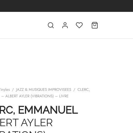
inyles
/
JAZZ & MUSIQUES IMPROVISEES
/
CLERC,
 ALBERT AYLER (VIBRATIONS) – LIVRE
RC, EMMANUEL
ERT AYLER