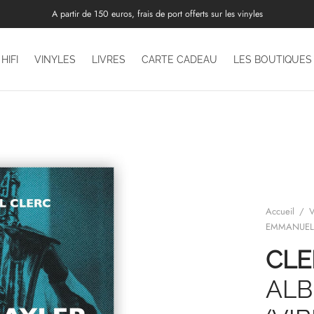
A partir de 150 euros, frais de port offerts sur les vinyles
HIFI
VINYLES
LIVRES
CARTE CADEAU
LES BOUTIQUES
Accueil
/
V
EMMANUEL –
CLE
ALB