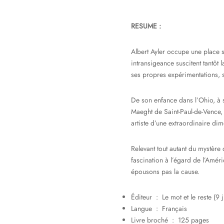
RESUME :
Albert Ayler occupe une place si
intransigeance suscitent tantôt 
ses propres expérimentations, s
De son enfance dans l’Ohio, à s
Maeght de Saint-Paul-de-Vence, 
artiste d’une extraordinaire di
Relevant tout autant du mystère
fascination à l’égard de l’Amér
épousons pas la cause.
Éditeur ‏ : ‎
Le mot et le reste (9
Langue ‏ : ‎
Français
Livre broché ‏ : ‎
125 pages