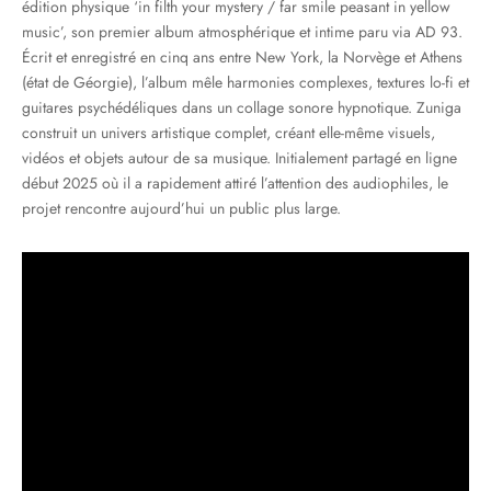
édition physique ‘in filth your mystery / far smile peasant in yellow
music’, son premier album atmosphérique et intime paru via AD 93.
Écrit et enregistré en cinq ans entre New York, la Norvège et Athens
(état de Géorgie), l’album mêle harmonies complexes, textures lo-fi et
guitares psychédéliques dans un collage sonore hypnotique. Zuniga
construit un univers artistique complet, créant elle-même visuels,
vidéos et objets autour de sa musique. Initialement partagé en ligne
début 2025 où il a rapidement attiré l’attention des audiophiles, le
projet rencontre aujourd’hui un public plus large.