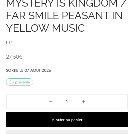
MYSTERY IS KINGDOM /
FAR SMILE PEASANT IN
& HIP-HOP
YELLOW MUSIC
 & MUSIQUES IMPROVISEES
LP
QUES DU MONDE
27,50
€
NDTRACKS
SORTIE LE 07 AOUT 2026
QUE CLASSIQUE
En prévente
UAIRE DAY 2025
Ajouter au panier