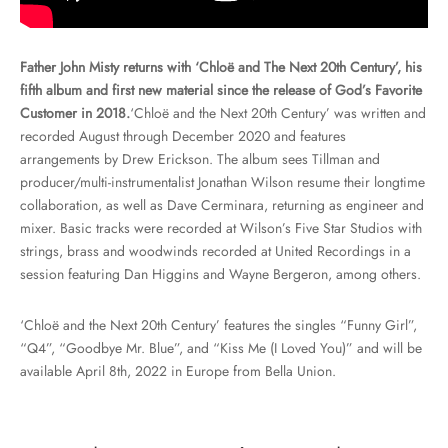
Father John Misty returns with ‘Chloë and The Next 20th Century’, his
fifth album and first new material since the release of God’s Favorite
Customer in 2018.
‘Chloë and the Next 20th Century’ was written and
recorded August through December 2020 and features
arrangements by Drew Erickson. The album sees Tillman and
producer/multi-instrumentalist Jonathan Wilson resume their longtime
collaboration, as well as Dave Cerminara, returning as engineer and
mixer. Basic tracks were recorded at Wilson’s Five Star Studios with
strings, brass and woodwinds recorded at United Recordings in a
session featuring Dan Higgins and Wayne Bergeron, among others.
‘Chloë and the Next 20th Century’ features the singles “Funny Girl”,
“Q4”, “Goodbye Mr. Blue”, and “Kiss Me (I Loved You)” and will be
available April 8th, 2022 in Europe from Bella Union.