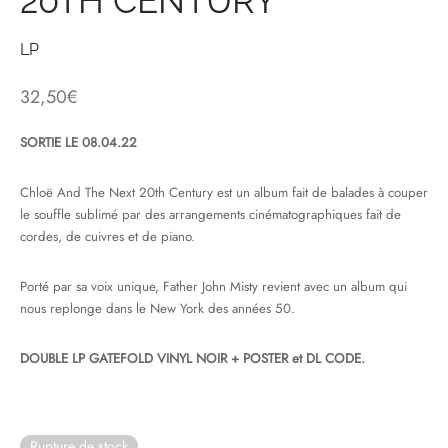
20TH CENTURY
& HIP-HOP
LP
32,50
€
 & MUSIQUES IMPROVISEES
SORTIE LE 08.04.22
QUES DU MONDE
Chloë And The Next 20th Century est un album fait de balades à couper
NDTRACKS
le souffle sublimé par des arrangements cinématographiques fait de
cordes, de cuivres et de piano.
QUE CLASSIQUE
Porté par sa voix unique, Father John Misty revient avec un album qui
UAIRE DAY 2025
nous replonge dans le New York des années 50.
DOUBLE LP GATEFOLD VINYL NOIR + POSTER et DL CODE.
Rupture de stock