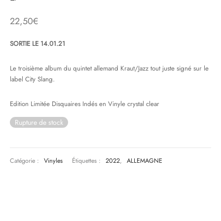
22,50
€
& HIP-HOP
SORTIE LE 14.01.21
 & MUSIQUES IMPROVISEES
Le troisième album du quintet allemand Kraut/Jazz tout juste signé sur le
label City Slang.
QUES DU MONDE
Edition Limitée Disquaires Indés en Vinyle crystal clear
NDTRACKS
Rupture de stock
QUE CLASSIQUE
UAIRE DAY 2025
Catégorie :
Vinyles
Étiquettes :
2022
,
ALLEMAGNE