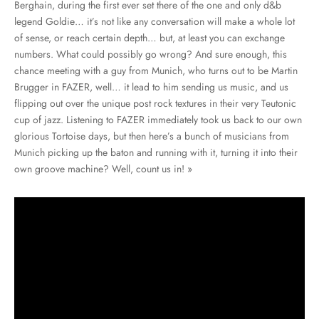
Berghain, during the first ever set there of the one and only d&b
legend Goldie… it’s not like any conversation will make a whole lot
of sense, or reach certain depth… but, at least you can exchange
numbers. What could possibly go wrong? And sure enough, this
chance meeting with a guy from Munich, who turns out to be Martin
Brugger in FAZER, well… it lead to him sending us music, and us
flipping out over the unique post rock textures in their very Teutonic
cup of jazz. Listening to FAZER immediately took us back to our own
glorious Tortoise days, but then here’s a bunch of musicians from
Munich picking up the baton and running with it, turning it into their
own groove machine? Well, count us in! »