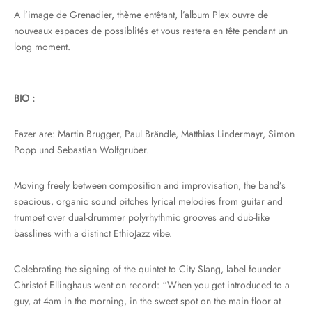
A l’image de Grenadier, thème entêtant, l’album Plex ouvre de
nouveaux espaces de possiblités et vous restera en tête pendant un
long moment.
BIO :
Fazer are: Martin Brugger, Paul Brändle, Matthias Lindermayr, Simon
Popp und Sebastian Wolfgruber.
Moving freely between composition and improvisation, the band’s
spacious, organic sound pitches lyrical melodies from guitar and
trumpet over dual-drummer polyrhythmic grooves and dub-like
basslines with a distinct EthioJazz vibe.
Celebrating the signing of the quintet to City Slang, label founder
Christof Ellinghaus went on record: “When you get introduced to a
guy, at 4am in the morning, in the sweet spot on the main floor at