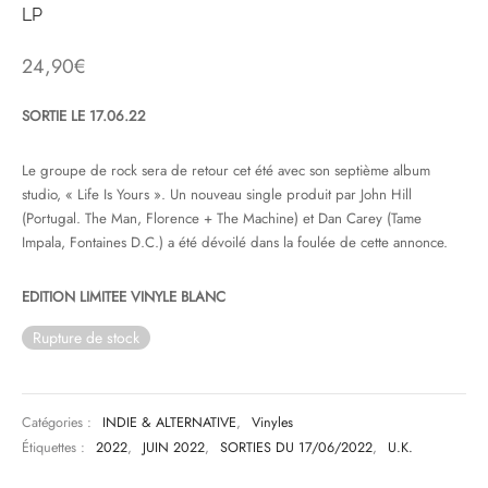
LP
& HIP-HOP
24,90
€
SORTIE LE 17.06.22
 & MUSIQUES IMPROVISEES
Le groupe de rock sera de retour cet été avec son septième album
QUES DU MONDE
studio, « Life Is Yours ». Un nouveau single produit par John Hill
(Portugal. The Man, Florence + The Machine) et Dan Carey (Tame
NDTRACKS
Impala, Fontaines D.C.) a été dévoilé dans la foulée de cette annonce.
QUE CLASSIQUE
EDITION LIMITEE VINYLE BLANC
UAIRE DAY 2025
Rupture de stock
Catégories :
INDIE & ALTERNATIVE
,
Vinyles
Étiquettes :
2022
,
JUIN 2022
,
SORTIES DU 17/06/2022
,
U.K.