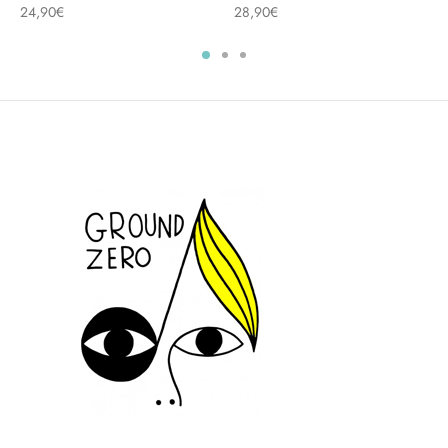
24,90
€
28,90
€