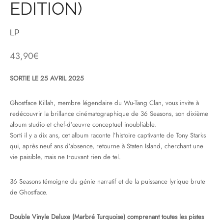
EDITION)
& HIP-HOP
LP
43,90
€
 & MUSIQUES IMPROVISEES
SORTIE LE 25 AVRIL 2025
QUES DU MONDE
Ghostface Killah, membre légendaire du Wu-Tang Clan, vous invite à
NDTRACKS
redécouvrir la brillance cinématographique de 36 Seasons, son dixième
album studio et chef-d’œuvre conceptuel inoubliable.
QUE CLASSIQUE
Sorti il y a dix ans, cet album raconte l’histoire captivante de Tony Starks
qui, après neuf ans d’absence, retourne à Staten Island, cherchant une
UAIRE DAY 2025
vie paisible, mais ne trouvant rien de tel.
36 Seasons témoigne du génie narratif et de la puissance lyrique brute
de Ghostface.
Double Vinyle Deluxe (Marbré Turquoise) comprenant toutes les pistes