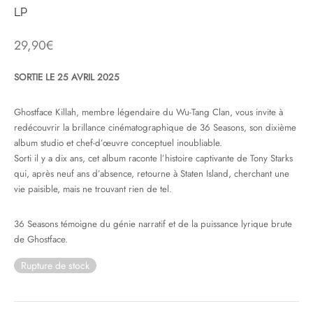
LP
& HIP-HOP
29,90
€
SORTIE LE 25 AVRIL 2025
 & MUSIQUES IMPROVISEES
Ghostface Killah, membre légendaire du Wu-Tang Clan, vous invite à
QUES DU MONDE
redécouvrir la brillance cinématographique de 36 Seasons, son dixième
album studio et chef-d’œuvre conceptuel inoubliable.
NDTRACKS
Sorti il y a dix ans, cet album raconte l’histoire captivante de Tony Starks
qui, après neuf ans d’absence, retourne à Staten Island, cherchant une
QUE CLASSIQUE
vie paisible, mais ne trouvant rien de tel.
UAIRE DAY 2025
36 Seasons témoigne du génie narratif et de la puissance lyrique brute
de Ghostface.
Rupture de stock