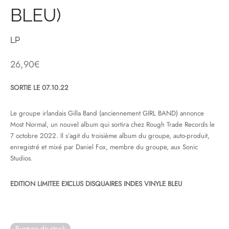
BLEU)
& HIP-HOP
LP
26,90
€
 & MUSIQUES IMPROVISEES
SORTIE LE 07.10.22
QUES DU MONDE
NDTRACKS
Le groupe irlandais Gilla Band (anciennement GIRL BAND) annonce
Most Normal, un nouvel album qui sortira chez Rough Trade Records le
QUE CLASSIQUE
7 octobre 2022. Il s’agit du troisième album du groupe, auto-produit,
enregistré et mixé par Daniel Fox, membre du groupe, aux Sonic
UAIRE DAY 2025
Studios.
EDITION LIMITEE EXCLUS DISQUAIRES INDES VINYLE BLEU
Rupture de stock