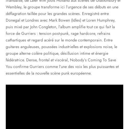
irlandaise, de Later with Jools Holland aux scènes de Glastonbury et
Wembley, le groupe transforme ici l’urgence de ses débuts en une
déflagration taillée pour les grandes scènes. Enregistré entre
Donegal et Londres avec Mark Bowen (Idles) et Loren Humphrey,
puis mixé par John Congleton, l’album amplifie tout ce qui fait la
force de Gurriers : tension post-punk, rage hardcore, refrains
cathartiques et regard acéré sur le monde contemporain. Entre
guitares anguleuses, poussées industrielles et explosions noise, le
groupe alterne colère politique, désillusion intime et énergie
fédératrice. Dense, frontal et viscéral, Nobody’s Coming To Save
You confirme Gurriers comme l’une des voix les plus puissantes et
essentielles de la nouvelle scène punk européenne.