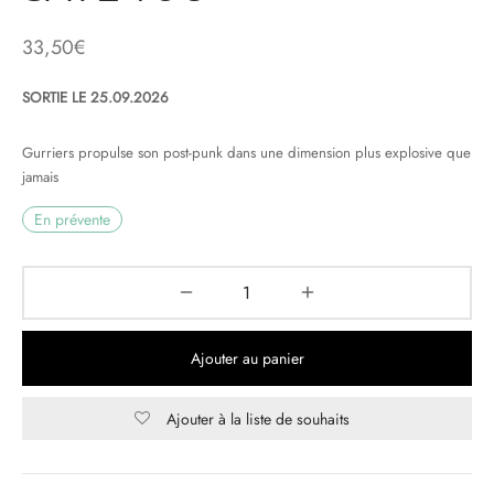
33,50
€
& HIP-HOP
SORTIE LE 25.09.2026
 & MUSIQUES IMPROVISEES
Gurriers propulse son post-punk dans une dimension plus explosive que
jamais
QUES DU MONDE
En prévente
NDTRACKS
QUE CLASSIQUE
UAIRE DAY 2025
Ajouter au panier
Ajouter à la liste de souhaits