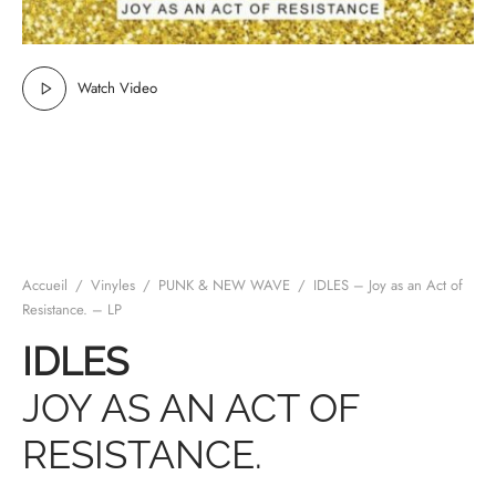
mplificateurs Phono
ENT & MINIMALISTE
MBRE 2026
IES DU 30/10/2026
REGGAE SKA
s Casques
 & NEW WAVE
ICA
Watch Video
teurs bluetooth
 & AMERICANA
N ORIENT & MAGHREB
ntes
AGE ROCK
es
SIC ROCK
ien
CHY BUT CHIC
Accueil
/
Vinyles
/
PUNK & NEW WAVE
/
IDLES – Joy as an Act of
Resistance. – LP
soires
IN & RAP FRANCAIS
IDLES
K
JOY AS AN ACT OF
 ROCK, STONER & HEAVY METAL
RESISTANCE.
QUES ELECTRONIQUES