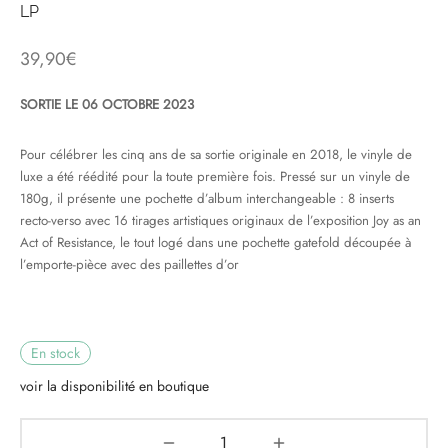
LP
& HIP-HOP
39,90
€
SORTIE LE 06 OCTOBRE 2023
 & MUSIQUES IMPROVISEES
Pour célébrer les cinq ans de sa sortie originale en 2018, le vinyle de
QUES DU MONDE
luxe a été réédité pour la toute première fois. Pressé sur un vinyle de
180g, il présente une pochette d’album interchangeable : 8 inserts
NDTRACKS
recto-verso avec 16 tirages artistiques originaux de l’exposition Joy as an
Act of Resistance, le tout logé dans une pochette gatefold découpée à
QUE CLASSIQUE
l’emporte-pièce avec des paillettes d’or
UAIRE DAY 2025
En stock
voir la disponibilité en boutique