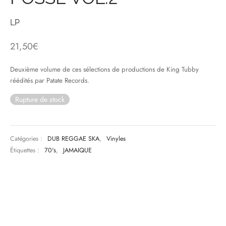
LP
& HIP-HOP
21,50
€
 & MUSIQUES IMPROVISEES
Deuxième volume de ces sélections de productions de King Tubby
réédités par Patate Records.
QUES DU MONDE
Rupture de stock
NDTRACKS
QUE CLASSIQUE
Catégories :
DUB REGGAE SKA
,
Vinyles
Étiquettes :
70's
,
JAMAIQUE
UAIRE DAY 2025