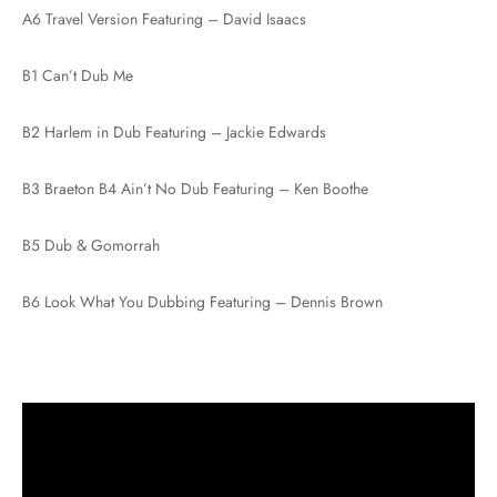
A6 Travel Version Featuring – David Isaacs
B1 Can’t Dub Me
B2 Harlem in Dub Featuring – Jackie Edwards
B3 Braeton B4 Ain’t No Dub Featuring – Ken Boothe
B5 Dub & Gomorrah
B6 Look What You Dubbing Featuring – Dennis Brown