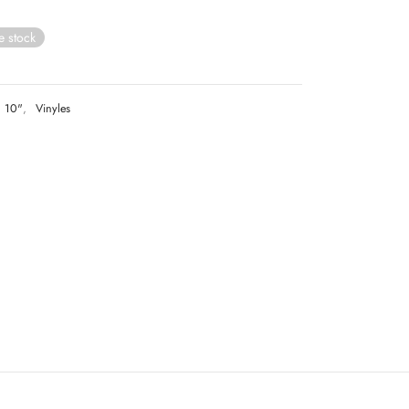
e stock
10"
,
Vinyles