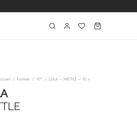
ccueil
/
Formats
/
10"
/
LEILA – METTLE – 10 »
LA
TLE