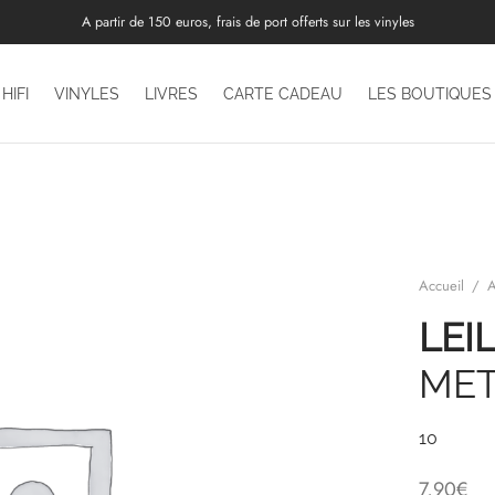
A partir de 150 euros, frais de port offerts sur les vinyles
HIFI
VINYLES
LIVRES
CARTE CADEAU
LES BOUTIQUES
Accueil
/
A
LEI
MET
10
7,90
€