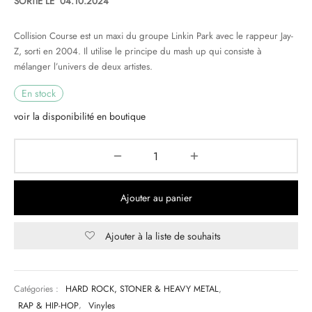
SORTIE LE 04.10.2024
& HIP-HOP
Collision Course est un maxi du groupe Linkin Park avec le rappeur Jay-
Z, sorti en 2004. Il utilise le principe du mash up qui consiste à
mélanger l’univers de deux artistes.
 & MUSIQUES IMPROVISEES
En stock
voir la disponibilité en boutique
QUES DU MONDE
NDTRACKS
QUE CLASSIQUE
Ajouter au panier
UAIRE DAY 2025
Ajouter à la liste de souhaits
Catégories :
HARD ROCK, STONER & HEAVY METAL
,
RAP & HIP-HOP
,
Vinyles