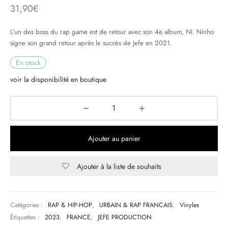
31,90
€
& HIP-HOP
L’un des boss du rap game est de retour avec son 4e album, NI. Ninho
signe son grand retour après le succès de Jefe en 2021.
En stock
 & MUSIQUES IMPROVISEES
voir la disponibilité en boutique
QUES DU MONDE
NDTRACKS
QUE CLASSIQUE
Ajouter au panier
UAIRE DAY 2025
Ajouter à la liste de souhaits
Catégories :
RAP & HIP-HOP
,
URBAIN & RAP FRANCAIS
,
Vinyles
Étiquettes :
2023
,
FRANCE
,
JEFE PRODUCTION