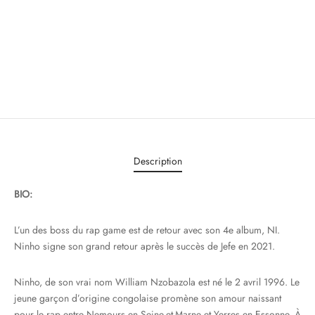
Description
BIO:
L’un des boss du rap game est de retour avec son 4e album, NI.
Ninho signe son grand retour après le succès de Jefe en 2021.
Ninho, de son vrai nom William Nzobazola est né le 2 avril 1996. Le
jeune garçon d’origine congolaise promène son amour naissant
pour le rap entre Nemours en Seine-et-Marne et Yerres en Essonne. À