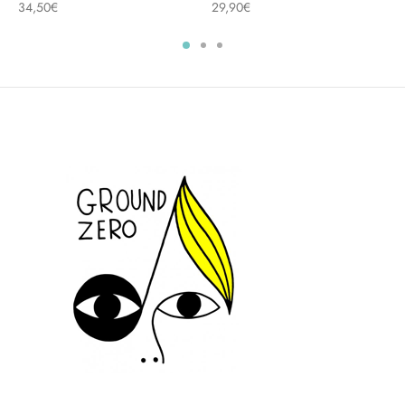
34,50
€
29,90
€