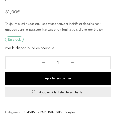
31,00
€
& HIP-HOP
Toujours aussi audacieux, ses textes souvent incisifs et décalés sont
uniques dans le paysage français et en font la voix d’une génération.
 & MUSIQUES IMPROVISEES
En stock
QUES DU MONDE
voir la disponibilité en boutique
NDTRACKS
QUE CLASSIQUE
UAIRE DAY 2025
Ajouter au panier
Ajouter à la liste de souhaits
Catégories :
URBAIN & RAP FRANCAIS
,
Vinyles