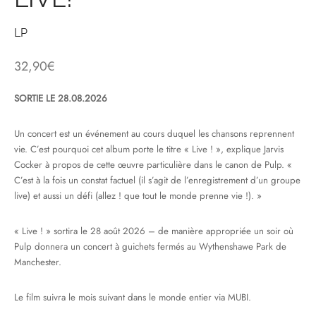
& HIP-HOP
LP
32,90
€
 & MUSIQUES IMPROVISEES
SORTIE LE 28.08.2026
QUES DU MONDE
Un concert est un événement au cours duquel les chansons reprennent
vie. C’est pourquoi cet album porte le titre « Live ! », explique Jarvis
NDTRACKS
Cocker à propos de cette œuvre particulière dans le canon de Pulp. «
C’est à la fois un constat factuel (il s’agit de l’enregistrement d’un groupe
QUE CLASSIQUE
live) et aussi un défi (allez ! que tout le monde prenne vie !). »
UAIRE DAY 2025
« Live ! » sortira le 28 août 2026 – de manière appropriée un soir où
Pulp donnera un concert à guichets fermés au Wythenshawe Park de
Manchester.
Le film suivra le mois suivant dans le monde entier via MUBI.