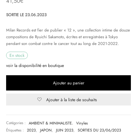
41,50
€
& HIP-HOP
SORTIE LE 23.06.2023
Milan Records est fier de publier
« 12 »
, une collection intime de douze
compositions de
Ryuichi Sakamoto
, écrites et enregistrées à Tokyo
 & MUSIQUES IMPROVISEES
pendant son combat contre le cancer tout au long de 2021-2022.
QUES DU MONDE
En stock
voir la disponibilité en boutique
NDTRACKS
QUE CLASSIQUE
Ajouter au panier
UAIRE DAY 2025
Ajouter à la liste de souhaits
Catégories :
AMBIENT & MINIMALISTE
,
Vinyles
Étiquettes :
2023
,
JAPON
,
JUIN 2023
,
SORTIES DU 23/06/2023