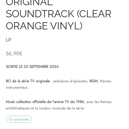
ORIGINAL
SOUNDTRACK (CLEAR
& HIP-HOP
ORANGE VINYL)
 & MUSIQUES IMPROVISEES
LP
QUES DU MONDE
56,90
€
NDTRACKS
SORTIE LE 25 SEPTEMBRE 2026
QUE CLASSIQUE
BO de la série TV originale
: ambiance d’épisodes,
BGM
, thèmes
UAIRE DAY 2025
instrumentaux.
Music collection officielle de l’anime TV de 1986
, avec les thèmes
emblématiques et la couleur musicale de la série.
En prévente