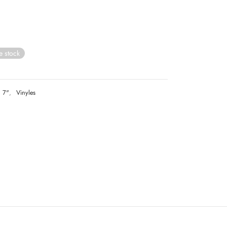
e stock
7"
,
Vinyles