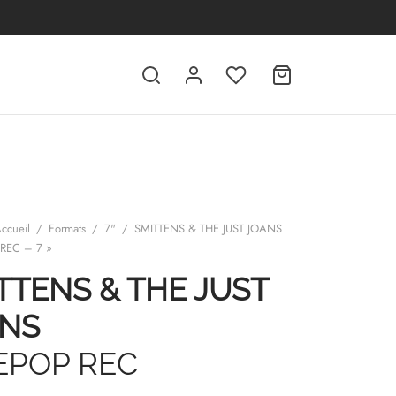
ccueil
/
Formats
/
7"
/
SMITTENS & THE JUST JOANS
REC – 7 »
TTENS & THE JUST
NS
POP REC