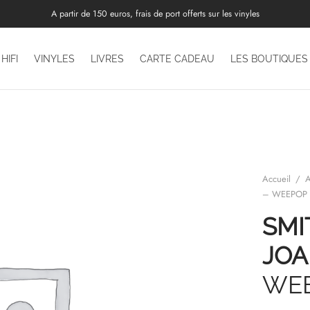
A partir de 150 euros, frais de port offerts sur les vinyles
HIFI
VINYLES
LIVRES
CARTE CADEAU
LES BOUTIQUES
Accueil
/
A
– WEEPOP 
SMI
JOA
WEE