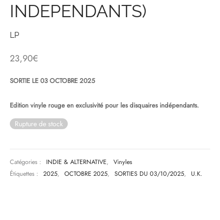
INDEPENDANTS)
& HIP-HOP
LP
23,90
€
 & MUSIQUES IMPROVISEES
SORTIE LE 03 OCTOBRE 2025
QUES DU MONDE
NDTRACKS
Edition vinyle rouge en exclusivité pour les disquaires indépendants.
Rupture de stock
QUE CLASSIQUE
UAIRE DAY 2025
Catégories :
INDIE & ALTERNATIVE
,
Vinyles
Étiquettes :
2025
,
OCTOBRE 2025
,
SORTIES DU 03/10/2025
,
U.K.