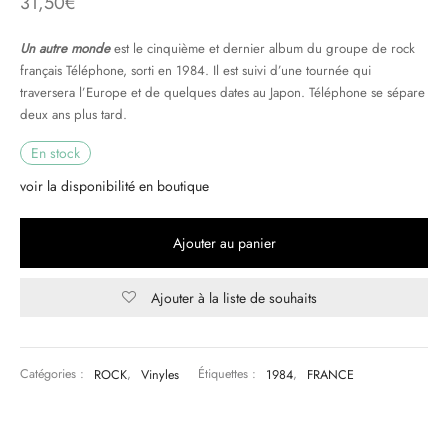
31,50
€
& HIP-HOP
Un autre monde
est le cinquième et dernier album du groupe de rock
français Téléphone, sorti en 1984. Il est suivi d’une tournée qui
traversera l’Europe et de quelques dates au Japon. Téléphone se sépare
deux ans plus tard.
 & MUSIQUES IMPROVISEES
En stock
QUES DU MONDE
voir la disponibilité en boutique
NDTRACKS
Ajouter au panier
QUE CLASSIQUE
Ajouter à la liste de souhaits
UAIRE DAY 2025
Catégories :
ROCK
,
Vinyles
Étiquettes :
1984
,
FRANCE