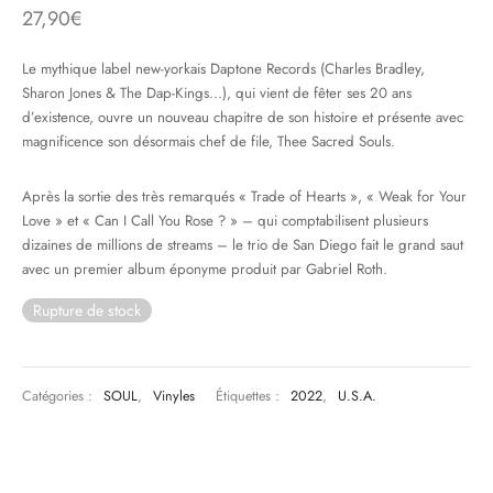
27,90
€
& HIP-HOP
Le mythique label new-yorkais Daptone Records (Charles Bradley,
Sharon Jones & The Dap-Kings…), qui vient de fêter ses 20 ans
d’existence, ouvre un nouveau chapitre de son histoire et présente avec
magnificence son désormais chef de file, Thee Sacred Souls.
 & MUSIQUES IMPROVISEES
QUES DU MONDE
Après la sortie des très remarqués « Trade of Hearts », « Weak for Your
Love » et « Can I Call You Rose ? » – qui comptabilisent plusieurs
NDTRACKS
dizaines de millions de streams – le trio de San Diego fait le grand saut
avec un premier album éponyme produit par Gabriel Roth.
QUE CLASSIQUE
Rupture de stock
UAIRE DAY 2025
Catégories :
SOUL
,
Vinyles
Étiquettes :
2022
,
U.S.A.