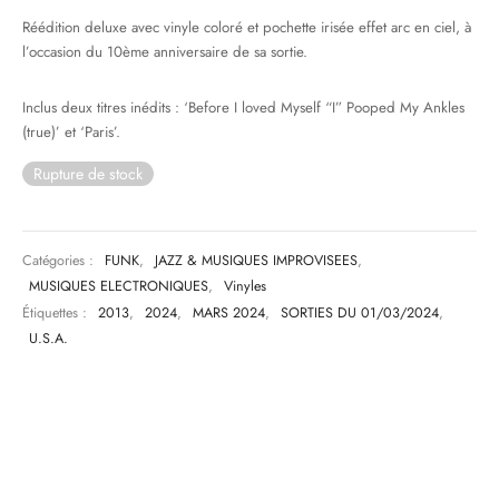
Réédition deluxe avec vinyle coloré et pochette irisée effet arc en ciel, à
& HIP-HOP
l’occasion du 10ème anniversaire de sa sortie.
Inclus deux titres inédits : ‘Before I loved Myself “I” Pooped My Ankles
(true)’ et ‘Paris’.
 & MUSIQUES IMPROVISEES
Rupture de stock
QUES DU MONDE
NDTRACKS
Catégories :
FUNK
,
JAZZ & MUSIQUES IMPROVISEES
,
QUE CLASSIQUE
MUSIQUES ELECTRONIQUES
,
Vinyles
Étiquettes :
2013
,
2024
,
MARS 2024
,
SORTIES DU 01/03/2024
,
UAIRE DAY 2025
U.S.A.