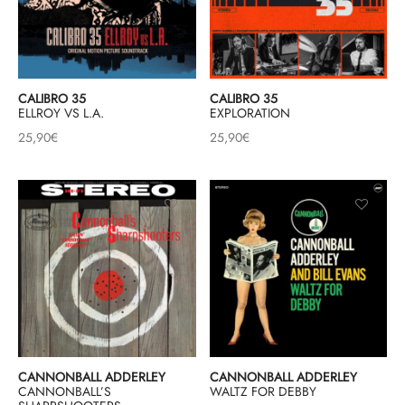
& HIP-HOP
CALIBRO 35
CALIBRO 35
ELLROY VS L.A.
EXPLORATION
 & MUSIQUES IMPROVISEES
25,90
€
25,90
€
QUES DU MONDE
NDTRACKS
QUE CLASSIQUE
UAIRE DAY 2025
CANNONBALL ADDERLEY
CANNONBALL ADDERLEY
CANNONBALL’S
WALTZ FOR DEBBY