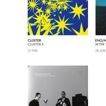
CLUSTER
ENO/M
CLUSTER II
AFTER 
31,90
€
28,50
€