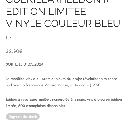
EDITION LIMITEE
& HIP-HOP
VINYLE COULEUR BLEU
 & MUSIQUES IMPROVISEES
LP
QUES DU MONDE
32,90
€
NDTRACKS
SORTIE LE 01.03.2024
QUE CLASSIQUE
La réédition vinyle du premier album du projet révolutionnaire space-
rock électro français de Richard Pinhas, « Heldon » (1974)
UAIRE DAY 2025
Édition anniversaire limitée : numérotée à la main, vinyle bleu en édition
limitée, 500 exemplaires disponibles
Rupture de stock