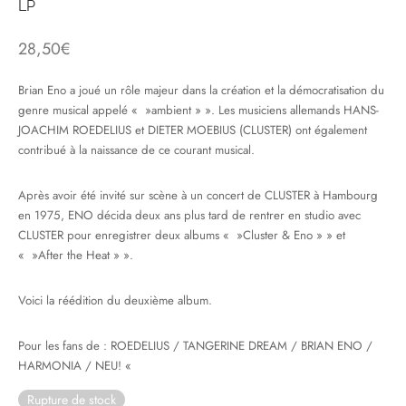
LP
& HIP-HOP
28,50
€
Brian Eno a joué un rôle majeur dans la création et la démocratisation du
genre musical appelé « »ambient » ». Les musiciens allemands HANS-
 & MUSIQUES IMPROVISEES
JOACHIM ROEDELIUS et DIETER MOEBIUS (CLUSTER) ont également
contribué à la naissance de ce courant musical.
QUES DU MONDE
NDTRACKS
Après avoir été invité sur scène à un concert de CLUSTER à Hambourg
en 1975, ENO décida deux ans plus tard de rentrer en studio avec
QUE CLASSIQUE
CLUSTER pour enregistrer deux albums « »Cluster & Eno » » et
« »After the Heat » ».
UAIRE DAY 2025
Voici la réédition du deuxième album.
Pour les fans de : ROEDELIUS / TANGERINE DREAM / BRIAN ENO /
HARMONIA / NEU! «
Rupture de stock