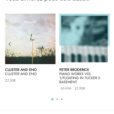
PETER BRODERICK
CLUSTER AND ENO
PIANO WORKS VOL
CLUSTER AND ENO
1/FLOATING IN TUCKER S
27,50
€
BASEMENT
Le prix
Le prix
29,90
€
21,90
€
initial
actuel
était :
est :
29,90€.
21,90€.