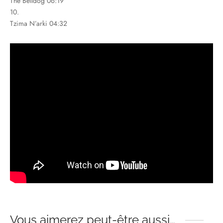
The Belldog 06:19
10.
Tzima N’arki 04:32
Vous aimerez peut-être aussi…