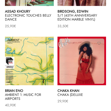
& HIP-HOP
ASSAD KHOURY
BIRDSONG, EDWIN
ELECTRONIC TOUCHES BELLY
S/T (45TH ANNIVERSARY
DANCE
EDITION MARBLE VINYL)
25,90
€
33,50
€
 & MUSIQUES IMPROVISEES
QUES DU MONDE
NDTRACKS
QUE CLASSIQUE
UAIRE DAY 2025
BRIAN ENO
CHAKA KHAN
AMBIENT 1: MUSIC FOR
CHAKA (DELUXE
AIRPORTS
29,90
€
40,90
€