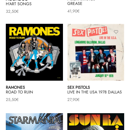
GREASE
H’ART SONGS
41,90
€
32,50
€
RAMONES
SEX PISTOLS
ROAD TO RUIN
LIVE IN THE USA 1978 DALLAS
25,50
€
27,90
€