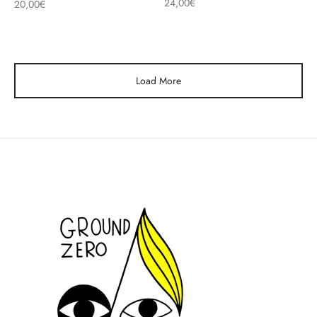
24,00
€
20,00
€
Load More