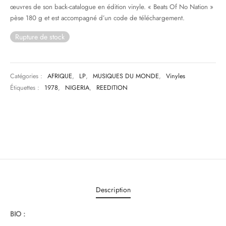
œuvres de son back-catalogue en édition vinyle. « Beats Of No Nation »
pèse 180 g et est accompagné d’un code de téléchargement.
& HIP-HOP
Rupture de stock
 & MUSIQUES IMPROVISEES
Catégories :
AFRIQUE
,
LP
,
MUSIQUES DU MONDE
,
Vinyles
QUES DU MONDE
Étiquettes :
1978
,
NIGERIA
,
REEDITION
NDTRACKS
QUE CLASSIQUE
UAIRE DAY 2025
Description
BIO :