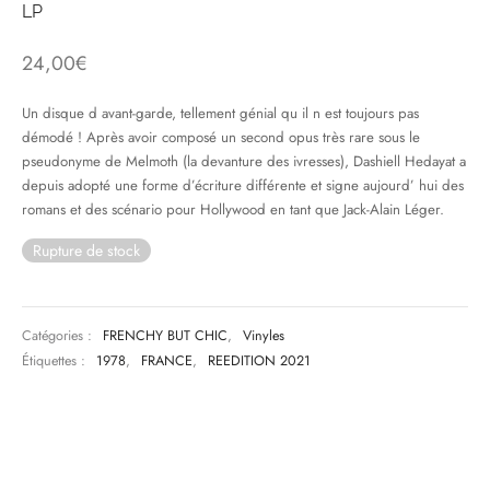
LP
& HIP-HOP
24,00
€
Un disque d avant-garde, tellement génial qu il n est toujours pas
démodé ! Après avoir composé un second opus très rare sous le
 & MUSIQUES IMPROVISEES
pseudonyme de Melmoth (la devanture des ivresses), Dashiell Hedayat a
depuis adopté une forme d’écriture différente et signe aujourd’ hui des
QUES DU MONDE
romans et des scénario pour Hollywood en tant que Jack-Alain Léger.
NDTRACKS
Rupture de stock
QUE CLASSIQUE
UAIRE DAY 2025
Catégories :
FRENCHY BUT CHIC
,
Vinyles
Étiquettes :
1978
,
FRANCE
,
REEDITION 2021