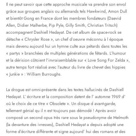
Il ne peut savoir que cette approche musicale va prendre son envol
grâce aux groupes anglais ou allemands tels Hawkwind, Amon Dull
et bientôt Gong en France dont les membres fondateurs (Daevid
Allen, Didier Malherbe, Pip Pyle, Gilly Smith, Christian Tritsch)
accompagnent Dashiell Hedayat. De cet album de space-rock se
détache « Chrysler Rose », un chef d’oeuvre méconnu à l époque
mais devenu aujourd hui un hymne culte aux pétards dans toutes les
« partys » branchées de multiples générations de fêtards. L’humour
et la dérision côtoient l’invraisemblable sur « Love Song For Zelda »,
autre temps fort réalisé avec l’auteur du livre de chevet des hippies
« Junkie » : William Burroughs.
La drogue est omni-présente dans les textes hallucinés de Dashiell
Hedayat. L’ écriture et la composition datent de l’ automne 1969 d’
où le choix de ce titre « Obsolete ». Un disque d avant-garde,
tellement génial qu il n est toujours pas démodé ! Après avoir
composé un second opus très rare sous le pseudonyme de Melmoth
(la devanture des ivresses), Dashiell Hedayat a depuis adopté une
forme d’écriture différente et signe aujourd’ hui des romans et des