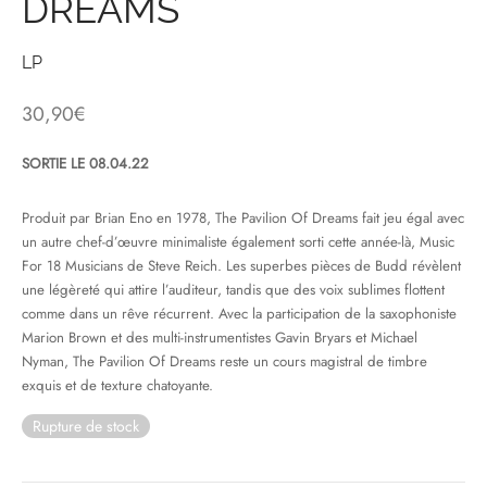
DREAMS
& HIP-HOP
LP
30,90
€
 & MUSIQUES IMPROVISEES
SORTIE LE 08.04.22
QUES DU MONDE
Produit par Brian Eno en 1978, The Pavilion Of Dreams fait jeu égal avec
NDTRACKS
un autre chef-d’œuvre minimaliste également sorti cette année-là, Music
For 18 Musicians de Steve Reich. Les superbes pièces de Budd révèlent
QUE CLASSIQUE
une légèreté qui attire l’auditeur, tandis que des voix sublimes flottent
comme dans un rêve récurrent. Avec la participation de la saxophoniste
UAIRE DAY 2025
Marion Brown et des multi-instrumentistes Gavin Bryars et Michael
Nyman, The Pavilion Of Dreams reste un cours magistral de timbre
exquis et de texture chatoyante.
Rupture de stock