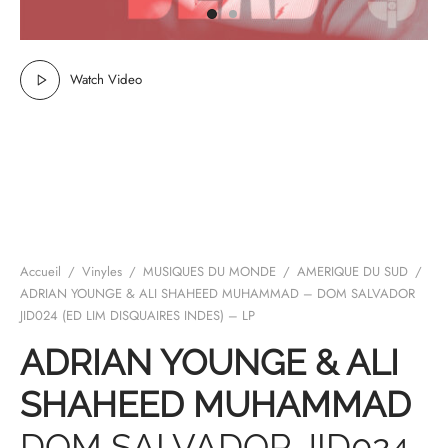
mplificateurs Phono
ENT & MINIMALISTE
MBRE 2026
IES DU 30/10/2026
REGGAE SKA
s Casques
 & NEW WAVE
ICA
Watch Video
teurs bluetooth
 & AMERICANA
N ORIENT & MAGHREB
ntes
AGE ROCK
es
SIC ROCK
ien
CHY BUT CHIC
Accueil
/
Vinyles
/
MUSIQUES DU MONDE
/
AMERIQUE DU SUD
/
soires
IN & RAP FRANCAIS
ADRIAN YOUNGE & ALI SHAHEED MUHAMMAD – DOM SALVADOR
JID024 (ED LIM DISQUAIRES INDES) – LP
K
ADRIAN YOUNGE & ALI
 ROCK, STONER & HEAVY METAL
SHAHEED MUHAMMAD
QUES ELECTRONIQUES
DOM SALVADOR JID024