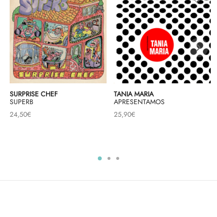
SURPRISE CHEF
TANIA MARIA
SUPERB
APRESENTAMOS
24,50
€
25,90
€
A