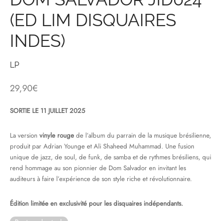
(ED LIM DISQUAIRES
& HIP-HOP
INDES)
 & MUSIQUES IMPROVISEES
LP
QUES DU MONDE
29,90
€
NDTRACKS
SORTIE LE 11 JUILLET 2025
QUE CLASSIQUE
La version
vinyle rouge
de l’album du parrain de la musique brésilienne,
produit par Adrian Younge et Ali Shaheed Muhammad. Une fusion
UAIRE DAY 2025
unique de jazz, de soul, de funk, de samba et de rythmes brésiliens, qui
rend hommage au son pionnier de Dom Salvador en invitant les
auditeurs à faire l’expérience de son style riche et révolutionnaire.
Édition limitée en exclusivité pour les disquaires indépendants.