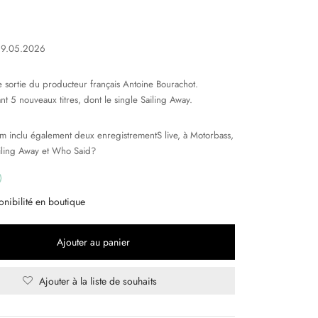
29.05.2026
 sortie du producteur français Antoine Bourachot.
nt 5 nouveaux titres, dont le single Sailing Away.
um inclu également deux enregistrementS live, à Motorbass,
ailing Away et Who Said?
onibilité en boutique
Ajouter au panier
Ajouter à la liste de souhaits