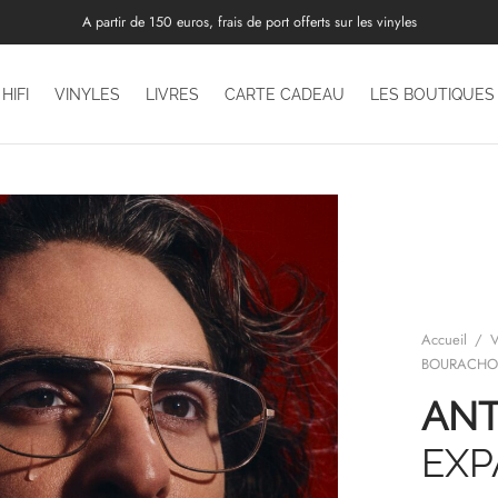
A partir de 150 euros, frais de port offerts sur les vinyles
HIFI
VINYLES
LIVRES
CARTE CADEAU
LES BOUTIQUES
Accueil
/
V
BOURACHO
ANT
EX