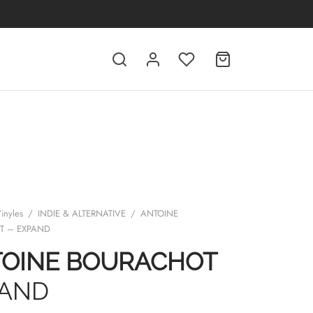
inyles
/
INDIE & ALTERNATIVE
/
ANTOINE
T – EXPAND
OINE BOURACHOT
PAND