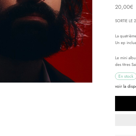
20,00
€
SORTIE LE 
La quatrième
Un ep inclua
Le mini alb
des titres S
En stock
voir la disp