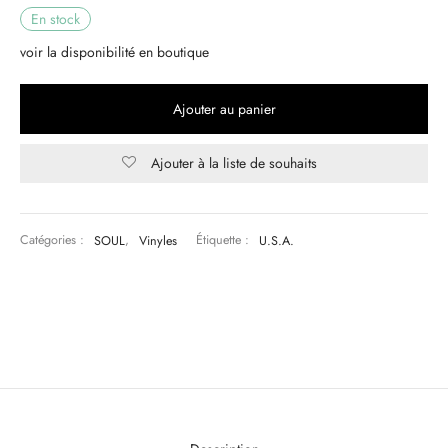
En stock
& HIP-HOP
voir la disponibilité en boutique
Ajouter au panier
 & MUSIQUES IMPROVISEES
Ajouter à la liste de souhaits
QUES DU MONDE
NDTRACKS
Catégories :
SOUL
,
Vinyles
Étiquette :
U.S.A.
QUE CLASSIQUE
UAIRE DAY 2025