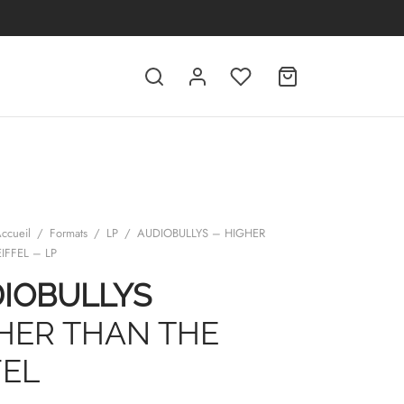
ccueil
/
Formats
/
LP
/
AUDIOBULLYS – HIGHER
IFFEL – LP
IOBULLYS
HER THAN THE
FEL