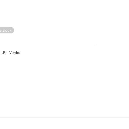
e stock
LP
,
Vinyles