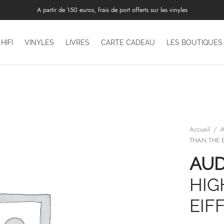
A partir de 150 euros, frais de port offerts sur les vinyles
HIFI
VINYLES
LIVRES
CARTE CADEAU
LES BOUTIQUES
Accueil
/
A
THAN THE E
AUD
HIG
EIF