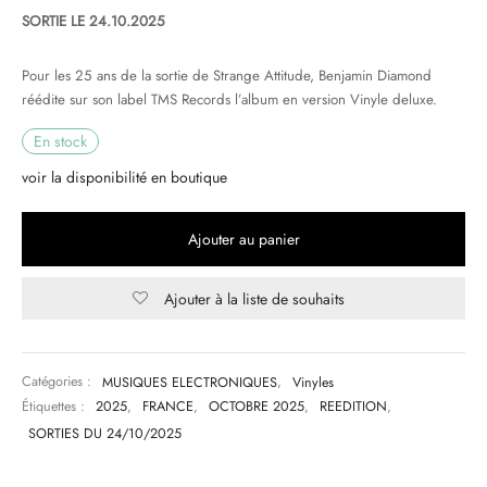
SORTIE LE 24.10.2025
& HIP-HOP
Pour les 25 ans de la sortie de Strange Attitude, Benjamin Diamond
réédite sur son label TMS Records l’album en version Vinyle deluxe.
 & MUSIQUES IMPROVISEES
En stock
voir la disponibilité en boutique
QUES DU MONDE
NDTRACKS
Ajouter au panier
QUE CLASSIQUE
Ajouter à la liste de souhaits
UAIRE DAY 2025
Catégories :
MUSIQUES ELECTRONIQUES
,
Vinyles
Étiquettes :
2025
,
FRANCE
,
OCTOBRE 2025
,
REEDITION
,
SORTIES DU 24/10/2025