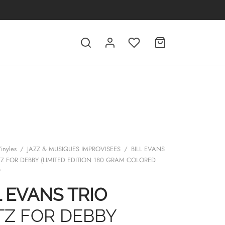
inyles
/
JAZZ & MUSIQUES IMPROVISEES
/
BILL EVANS
Z FOR DEBBY (LIMITED EDITION 180 GRAM COLORED
P
L EVANS TRIO
Z FOR DEBBY