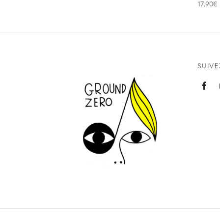
17,90
€
SUIV