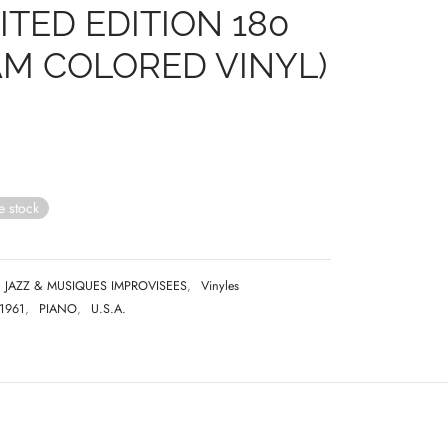
MITED EDITION 180
M COLORED VINYL)
e stock
JAZZ & MUSIQUES IMPROVISEES
,
Vinyles
1961
,
PIANO
,
U.S.A.