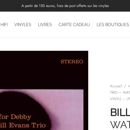
A partir de 150 euros, frais de port offerts sur les vinyles
HIFI
VINYLES
LIVRES
CARTE CADEAU
LES BOUTIQUES
Accueil
/
V
TRIO – WAT
VINYL) – L
BIL
WAT