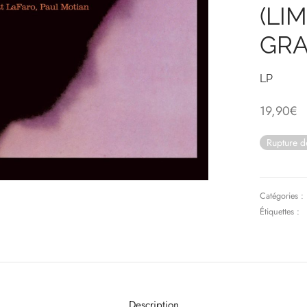
(LI
GRA
LP
19,90
€
Rupture d
Catégories :
Étiquettes :
Description