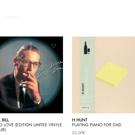
…
 BILL
H HUNT
O LOVE (EDITION LIMITEE VINYLE
PLAYING PIANO FOR DAD
UR)
23,00
€