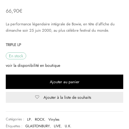
66,90
€
& HIP-HOP
La performance légendaire intégrale de Bowie, en tête d’affiche du
dimanche soir 25 juin 2000, au plus célèbre festival du monde.
 & MUSIQUES IMPROVISEES
TRIPLE LP
QUES DU MONDE
En stock
NDTRACKS
voir la disponibilité en boutique
QUE CLASSIQUE
Ajouter au panier
UAIRE DAY 2025
Ajouter à la liste de souhaits
Catégories :
LP
,
ROCK
,
Vinyles
Étiquettes :
GLASTONBURY
,
LIVE
,
U.K.