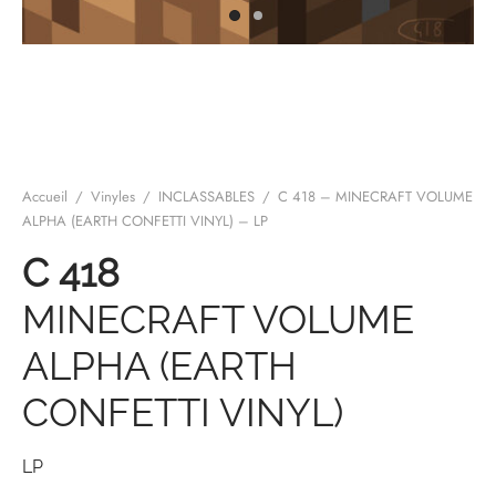
mplificateurs Phono
ENT & MINIMALISTE
MBRE 2026
IES DU 30/10/2026
REGGAE SKA
s Casques
 & NEW WAVE
ICA
teurs bluetooth
 & AMERICANA
N ORIENT & MAGHREB
ntes
AGE ROCK
Accueil
/
Vinyles
/
INCLASSABLES
/
C 418 – MINECRAFT VOLUME
es
SIC ROCK
ALPHA (EARTH CONFETTI VINYL) – LP
C 418
ien
CHY BUT CHIC
MINECRAFT VOLUME
soires
IN & RAP FRANCAIS
ALPHA (EARTH
K
CONFETTI VINYL)
 ROCK, STONER & HEAVY METAL
QUES ELECTRONIQUES
LP