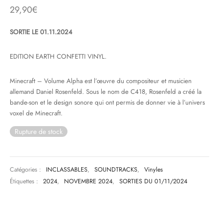
29,90
€
& HIP-HOP
SORTIE LE 01.11.2024
EDITION EARTH CONFETTI VINYL.
 & MUSIQUES IMPROVISEES
Minecraft – Volume Alpha est l’œuvre du compositeur et musicien
QUES DU MONDE
allemand Daniel Rosenfeld. Sous le nom de C418, Rosenfeld a créé la
bande-son et le design sonore qui ont permis de donner vie à l’univers
NDTRACKS
voxel de Minecraft.
QUE CLASSIQUE
Rupture de stock
UAIRE DAY 2025
Catégories :
INCLASSABLES
,
SOUNDTRACKS
,
Vinyles
Étiquettes :
2024
,
NOVEMBRE 2024
,
SORTIES DU 01/11/2024