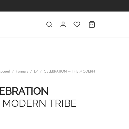
ccueil
/
Formats
/
LP
/
CELEBRATION – THE MODERN
EBRATION
 MODERN TRIBE