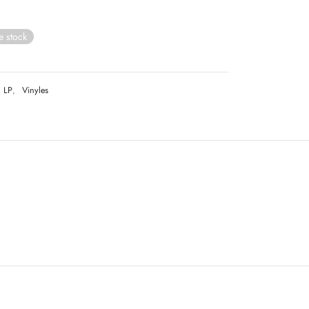
e stock
LP
,
Vinyles