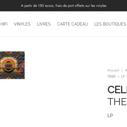
A partir de 150 euros, frais de port offerts sur les vinyles
HIFI
VINYLES
LIVRES
CARTE CADEAU
LES BOUTIQUES
Accueil
/
A
TRIBE – LP
CEL
THE
LP