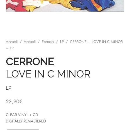
mplificateurs Phono
ENT & MINIMALISTE
MBRE 2026
IES DU 30/10/2026
REGGAE SKA
s Casques
 & NEW WAVE
ICA
teurs bluetooth
 & AMERICANA
N ORIENT & MAGHREB
Accueil
/
Accueil
/
Formats
/
LP
/
CERRONE – LOVE IN C MINOR
ntes
AGE ROCK
– LP
es
SIC ROCK
CERRONE
ien
CHY BUT CHIC
LOVE IN C MINOR
soires
IN & RAP FRANCAIS
LP
K
23,90
€
 ROCK, STONER & HEAVY METAL
CLEAR VINYL + CD
QUES ELECTRONIQUES
DIGITALLY REMASTERED