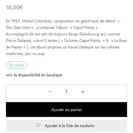
18,00
€
& HIP-HOP
En 1969, Michel Colombier, compositeur du générique de début »
Dim Dam Dom « , a composé l’album » Capot Pointu « .
Accompagné de son ami de toujours Serge Gainsbourg qui, comme
 & MUSIQUES IMPROVISEES
Pierre Delanoë, a écrit 2 textes ( » Turlututu Capot Pointu » & » La Rose
de Papier « ), cet album propose un travail classique sur les rythmes
QUES DU MONDE
modernes, jazz ou pop.
NDTRACKS
En stock
voir la disponibilité en boutique
QUE CLASSIQUE
UAIRE DAY 2025
Ajouter au panier
Ajouter à la liste de souhaits