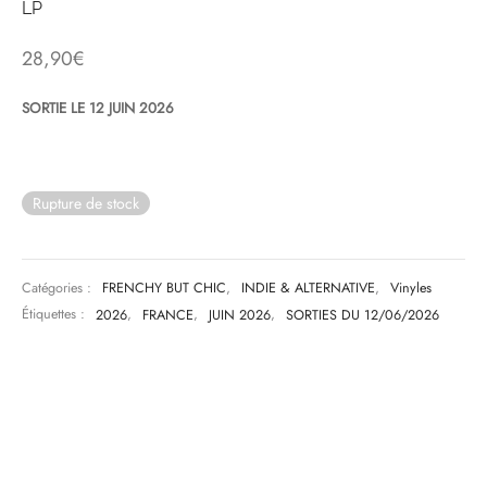
LP
& HIP-HOP
28,90
€
SORTIE LE 12 JUIN 2026
 & MUSIQUES IMPROVISEES
QUES DU MONDE
Rupture de stock
NDTRACKS
QUE CLASSIQUE
Catégories :
FRENCHY BUT CHIC
,
INDIE & ALTERNATIVE
,
Vinyles
Étiquettes :
2026
,
FRANCE
,
JUIN 2026
,
SORTIES DU 12/06/2026
UAIRE DAY 2025