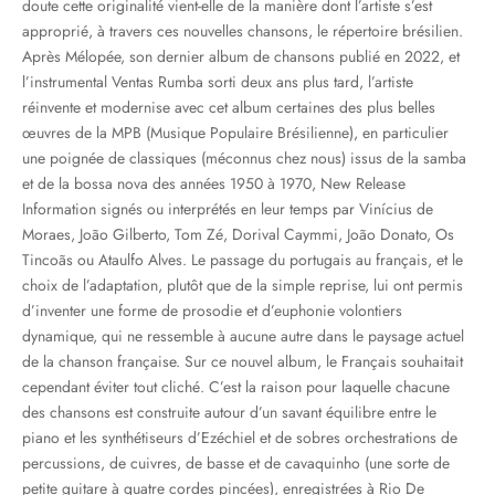
doute cette originalité vient-elle de la manière dont l’artiste s’est
approprié, à travers ces nouvelles chansons, le répertoire brésilien.
Après Mélopée, son dernier album de chansons publié en 2022, et
l’instrumental Ventas Rumba sorti deux ans plus tard, l’artiste
réinvente et modernise avec cet album certaines des plus belles
œuvres de la MPB (Musique Populaire Brésilienne), en particulier
une poignée de classiques (méconnus chez nous) issus de la samba
et de la bossa nova des années 1950 à 1970, New Release
Information signés ou interprétés en leur temps par Vinícius de
Moraes, João Gilberto, Tom Zé, Dorival Caymmi, João Donato, Os
Tincoãs ou Ataulfo Alves. Le passage du portugais au français, et le
choix de l’adaptation, plutôt que de la simple reprise, lui ont permis
d’inventer une forme de prosodie et d’euphonie volontiers
dynamique, qui ne ressemble à aucune autre dans le paysage actuel
de la chanson française. Sur ce nouvel album, le Français souhaitait
cependant éviter tout cliché. C’est la raison pour laquelle chacune
des chansons est construite autour d’un savant équilibre entre le
piano et les synthétiseurs d’Ezéchiel et de sobres orchestrations de
percussions, de cuivres, de basse et de cavaquinho (une sorte de
petite guitare à quatre cordes pincées), enregistrées à Rio De