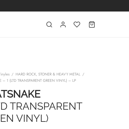
inyles
/
HARD ROCK, STONER & HEAVY METAL
/
 – 1 (LTD TRANSPARENT GREEN VINYL) – LP
ATSNAKE
LTD TRANSPARENT
EN VINYL)