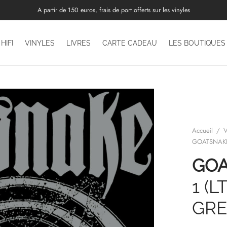
A partir de 150 euros, frais de port offerts sur les vinyles
HIFI
VINYLES
LIVRES
CARTE CADEAU
LES BOUTIQUES
Accueil
/
V
GOATSNAKE
GO
1 (
GRE