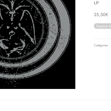
LP
25,50
€
Rupture d
Catégories :