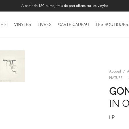
A partir de 150 euros, frais de port offerts sur les vinyles
HIFI
VINYLES
LIVRES
CARTE CADEAU
LES BOUTIQUES
Accueil
/
A
NATURE – 
GON
IN 
LP