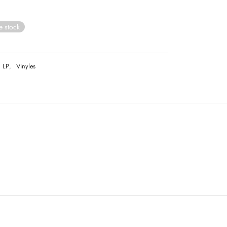
e stock
LP
,
Vinyles