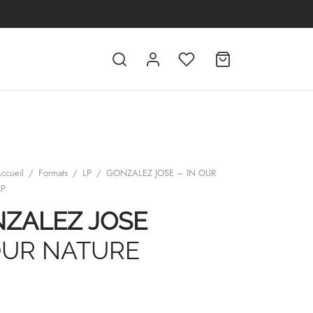
ccueil
/
Formats
/
LP
/
GONZALEZ JOSE – IN OUR
LP
ZALEZ JOSE
OUR NATURE