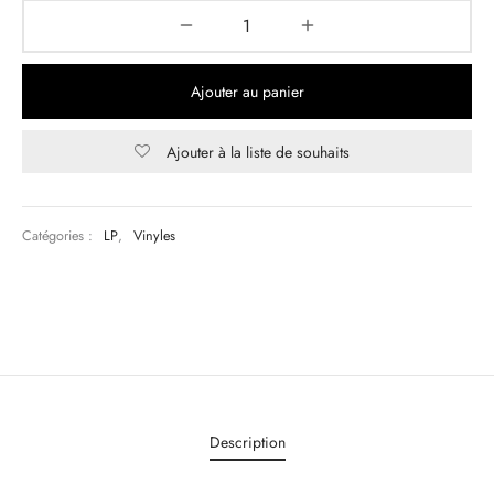
& HIP-HOP
Ajouter au panier
 & MUSIQUES IMPROVISEES
Ajouter à la liste de souhaits
QUES DU MONDE
NDTRACKS
Catégories :
LP
,
Vinyles
QUE CLASSIQUE
UAIRE DAY 2025
Description