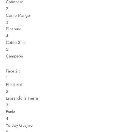
Cañonazo
2
Como Mango
3
Pinareño
4
Cabío Sile
5
Campeon
Face 2 :
1
El Kikiriki
2
Labrando la Tierra
3
Fania
4
Yo Soy Guajiro