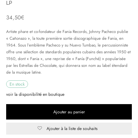
LP
& HIP-HOP
34,50
€
Artiste phare et co-fondateur de Fania Records, Johnny Pacheco publie
« Cañonazo », la toute première sortie discographique de Fania, en
 & MUSIQUES IMPROVISEES
1964. Sous l’emblème Pacheco y su Nuevo Tumbao, le percussionniste
offre une sélection de standards populaires cubains des années 1950 et
QUES DU MONDE
1960, dont « Fania », une reprise de « Fanía (Funché) » popularisée
par les Estrellas de Chocolate, qui donnera son nom au label étendard
NDTRACKS
de la musique latine.
QUE CLASSIQUE
En stock
UAIRE DAY 2025
voir la disponibilité en boutique
Ajouter au panier
Ajouter à la liste de souhaits