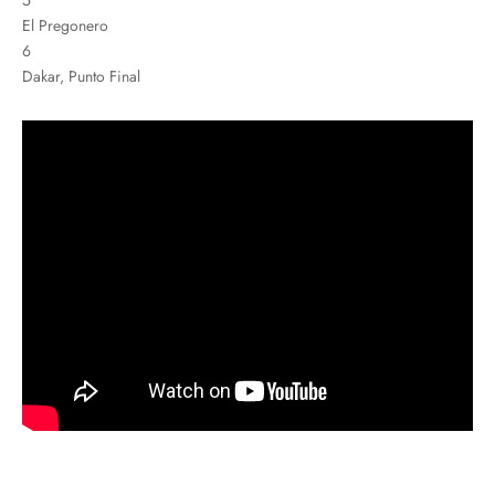
5
El Pregonero
6
Dakar, Punto Final