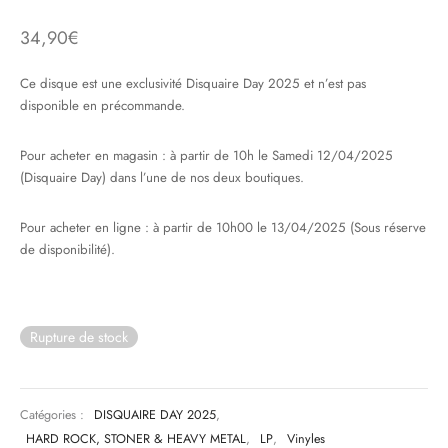
34,90
€
& HIP-HOP
Ce disque est une exclusivité Disquaire Day 2025 et n’est pas
disponible en précommande.
 & MUSIQUES IMPROVISEES
Pour acheter en magasin : à partir de 10h le Samedi 12/04/2025
QUES DU MONDE
(Disquaire Day) dans l’une de nos deux boutiques.
NDTRACKS
Pour acheter en ligne : à partir de 10h00 le 13/04/2025 (Sous réserve
de disponibilité).
QUE CLASSIQUE
UAIRE DAY 2025
Rupture de stock
Catégories :
DISQUAIRE DAY 2025
,
HARD ROCK, STONER & HEAVY METAL
,
LP
,
Vinyles