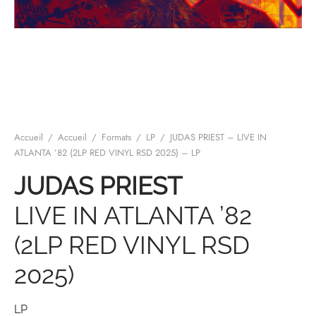
mplificateurs Phono
ENT & MINIMALISTE
MBRE 2026
IES DU 30/10/2026
REGGAE SKA
s Casques
 & NEW WAVE
ICA
teurs bluetooth
 & AMERICANA
N ORIENT & MAGHREB
ntes
AGE ROCK
es
SIC ROCK
Accueil
/
Accueil
/
Formats
/
LP
/
JUDAS PRIEST – LIVE IN
ATLANTA ’82 (2LP RED VINYL RSD 2025) – LP
ien
CHY BUT CHIC
JUDAS PRIEST
soires
IN & RAP FRANCAIS
LIVE IN ATLANTA ’82
K
(2LP RED VINYL RSD
 ROCK, STONER & HEAVY METAL
2025)
QUES ELECTRONIQUES
LP